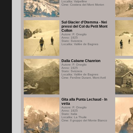
Localita: Valpelline
Cime: Costiera del Mont Morion
Sul Glacier d'Otemma - Nei
pressi del Col du Petit Mont
Collon
Autore: P. Oneglio
Anno: 1925
Stato: Svizzera
Localita: Vallée de Bagnes
Dalla Cabane Chanrion
Autore: P. Oneglio
Anno: 1925
Stato: Svizzera
Localita: Vallée de Bagnes
Cime: Fenêtre Durant, Mont Avril
Gita alla Punta Lechaud - In
vetta
Autore: P. Oneglio
Anno: 1925
Stato: Italia
Localita: La Thuile
Cime: Il gruppo del Monte Bianco