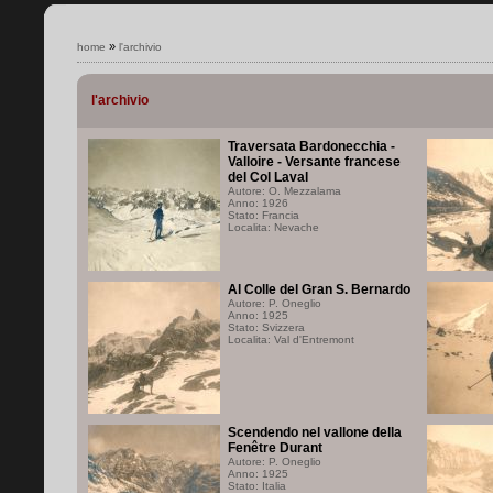
»
home
l'archivio
l'archivio
Traversata Bardonecchia -
Valloire - Versante francese
del Col Laval
Autore: O. Mezzalama
Anno: 1926
Stato: Francia
Localita: Nevache
Al Colle del Gran S. Bernardo
Autore: P. Oneglio
Anno: 1925
Stato: Svizzera
Localita: Val d'Entremont
Scendendo nel vallone della
Fenêtre Durant
Autore: P. Oneglio
Anno: 1925
Stato: Italia